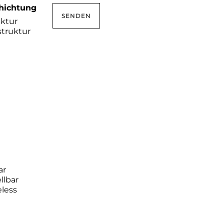
hichtung
uktur
struktur
ar
ellbar
less