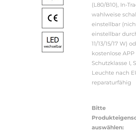
(L80/B10), In-Tr
wahlweise schal
einstellbar (ni
einstellbar durc
11/13/15/17 W) 
kostenlose APP 
Schutzklasse I, 
Leuchte nach E
reparaturfähig
Bitte
Produkteigens
auswählen: