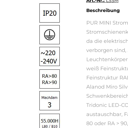
Art.-Nr.:
LSSM
Beschreibung
PUR MINI Stroms
Stromschienenk
da die elektris
verborgen sind
Leuchtenkörper
weiß Feinstrukt
Feinstruktur RA
Alanod Miro Sil
Schwenkbereich
Tridonic LED-CO
austauschbar, 
80 oder RA > 90