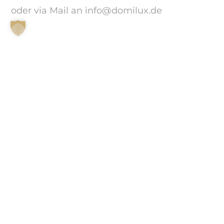
oder via Mail an info@domilux.de
BLICKLICHT
Leuchten und Objekttechnik
eine Marke der DOMILUX. Lighting Group
IHR ANSPRECHPARTNER