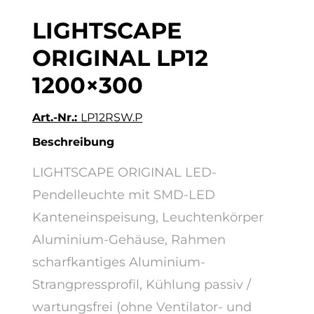
LIGHTSCAPE
ORIGINAL LP12
1200×300
Art.-Nr.:
LP12RSW.P
Beschreibung
LIGHTSCAPE ORIGINAL LED-
Pendelleuchte mit SMD-LED
Kanteneinspeisung, Leuchtenkörper
Aluminium-Gehäuse, Rahmen
scharfkantiges Aluminium-
Strangpressprofil, Kühlung passiv /
wartungsfrei (ohne Ventilator- und