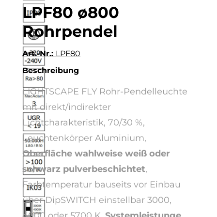
LPF80 ø800
Rohrpendel
Art.-Nr.:
LPF80
Beschreibung
LIGHTSCAPE FLY Rohr-Pendelleuchte
mit direkt/indirekter
Lichtcharakteristik, 70/30 %,
Leuchtenkörper Aluminium,
Oberfläche wahlweise
weiß oder
schwarz pulverbeschichtet
,
Farbtemperatur bauseits vor Einbau
über DipSWITCH einstellbar 3000,
4000 oder 5700 K,
Systemleistunge