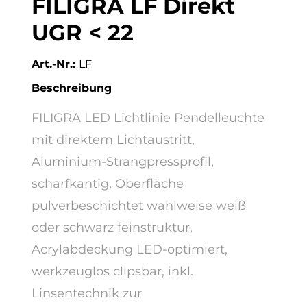
FILIGRA LF Direkt
UGR < 22
Art.-Nr.:
LF
Beschreibung
FILIGRA LED Lichtlinie Pendelleuchte
mit direktem Lichtaustritt,
Aluminium-Strangpressprofil,
scharfkantig, Oberfläche
pulverbeschichtet wahlweise weiß
oder schwarz feinstruktur,
Acrylabdeckung LED-optimiert,
werkzeuglos clipsbar, inkl.
Linsentechnik zur