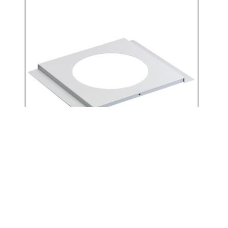
Modulplatte für Paneeldecken Modul
100/200, 284 x 284 mm, Ausschnitt