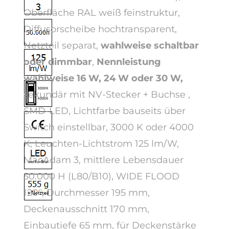
Oberfläche RAL weiß feinstruktur,
Diffusorscheibe hochtransparent,
Netzteil separat,
wahlweise schaltbar
oder dimmbar
,
Nennleistung
wahlweise 16 W, 24 W oder 30 W,
sekundär mit NV-Stecker + Buchse ,
SMD-LED, Lichtfarbe bauseits über
Switch einstellbar, 3000 K oder 4000
K, Leuchten-Lichtstrom 125 lm/W,
MacAdam 3, mittlere Lebensdauer
50.000 H (L80/B10), WIDE FLOOD
120°, Durchmesser 195 mm,
Deckenausschnitt 170 mm,
Einbautiefe 65 mm, für Deckenstärke