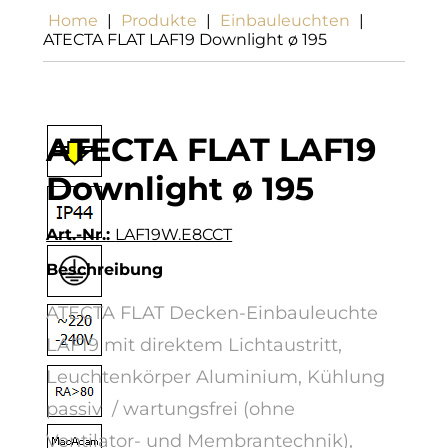
Home
|
Produkte
|
Einbauleuchten
|
ATECTA FLAT LAF19 Downlight ø 195
ATECTA FLAT LAF19
Downlight ø 195
Art.-Nr.:
LAF19W.E8CCT
Beschreibung
ATECTA FLAT Decken-Einbauleuchte
LAF19 mit direktem Lichtaustritt,
Leuchtenkörper Aluminium, Kühlung
passiv / wartungsfrei (ohne
Ventilator- und Membrantechnik),