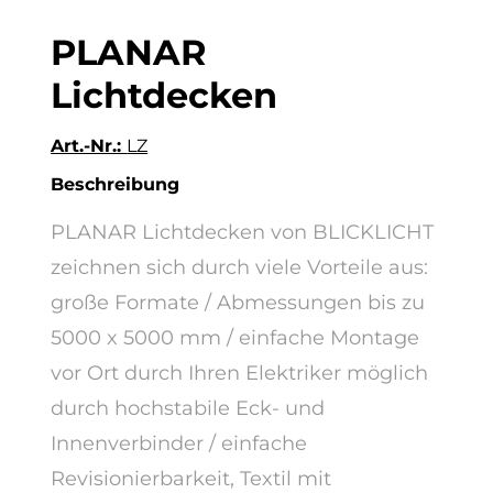
PLANAR
Lichtdecken
Art.-Nr.:
LZ
Beschreibung
PLANAR Lichtdecken von BLICKLICHT
zeichnen sich durch viele Vorteile aus:
große Formate / Abmessungen bis zu
5000 x 5000 mm / einfache Montage
vor Ort durch Ihren Elektriker möglich
durch hochstabile Eck- und
Innenverbinder / einfache
Revisionierbarkeit, Textil mit