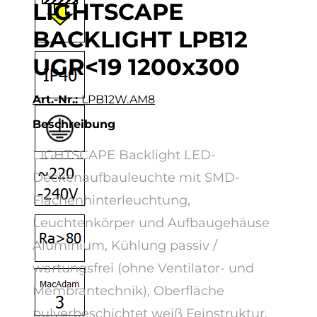
LIGHTSCAPE
BACKLIGHT LPB12
UGR<19 1200x300
Art.-Nr.:
LPB12W.AM8
Beschreibung
LIGHTSCAPE Backlight LED-
Deckenaufbauleuchte mit SMD-
Flächenhinterleuchtung,
Leuchtenkörper und Aufbaugehäuse
Aluminium, Kühlung passiv /
wartungsfrei (ohne Ventilator- und
Membrantechnik), Oberfläche
pulverbeschichtet weiß Feinstruktur,