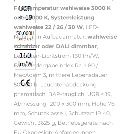
Farbtemperatur wahlweise 3000 K
oder 4000 K,
Systemleistung
wahlweise
22 / 26 / 30 W
,
LED-
Netzteil in Aufbauarmatur,
wahlweise
schaltbar oder DALI dimmbar
,
Leuchten-Lichtstrom 160 lm/W,
Farbwiedergabeindex Ra > 80 /
MacAdam 3, mittlere Lebensdauer
50.000 h, Leuchtenabdeckung
prismatisch, BAP-tauglich, UGR < 19,
Abmessung 1200 x 300 mm, Höhe 76
mm, Schutzklasse I, Schutzart IP 40,
Gewicht 3625 g, Betriebsgeräte nach
EU Ökodesign-Anforderungen