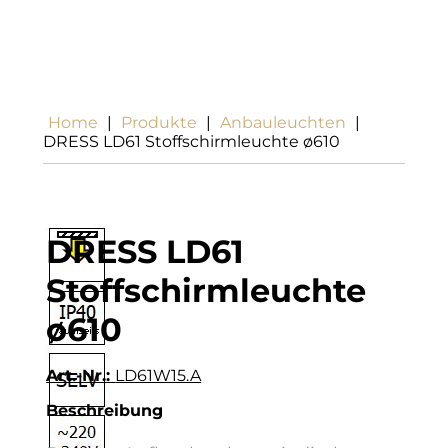
Home
|
Produkte
|
Anbauleuchten
|
DRESS LD61 Stoffschirmleuchte ø610
DRESS LD61
Stoffschirmleuchte
ø610
Art.-Nr.:
LD61W15.A
Beschreibung